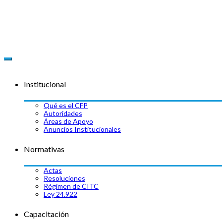
Skip
Skip
to
to
navigation
content
Institucional
Qué es el CFP
Autoridades
Áreas de Apoyo
Anuncios Institucionales
Normativas
Actas
Resoluciones
Régimen de CITC
Ley 24.922
Capacitación