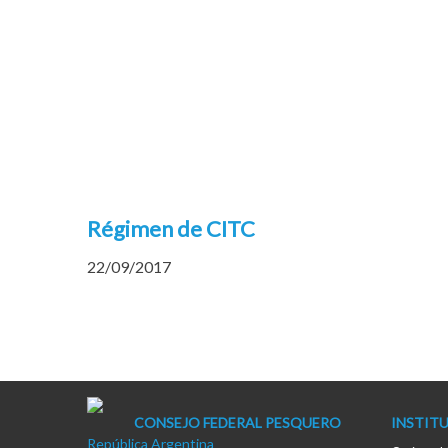
Skip
Skip
to
to
navigation
content
Régimen de CITC
22/09/2017
CONSEJO FEDERAL PESQUERO
INSTIT
República Argentina