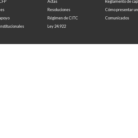
 CFP
Actas
Reglamento de cap
des
Resoluciones
Cómo presentar un
apoyo
Régimen de CITC
Comunicados
nstitucionales
Ley 24.922