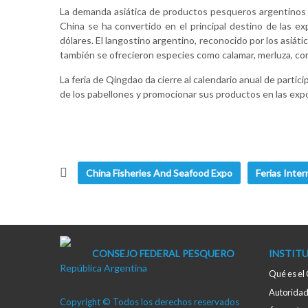
La demanda asiática de productos pesqueros argentinos ac
China se ha convertido en el principal destino de las e
dólares. El langostino argentino, reconocido por los asiát
también se ofrecieron especies como calamar, merluza, corv
La feria de Qingdao da cierre al calendario anual de part
de los pabellones y promocionar sus productos en las expo
China Fisheries And Seafood Expo
Ferias Inter
CONSEJO FEDERAL PESQUERO
INSTIT
República Argentina
Qué es el
Autorida
Copyright © Todos los derechos reservados