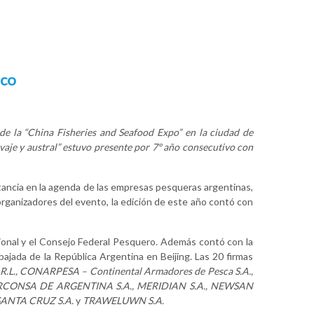
ico
 de la “China Fisheries and Seafood Expo” en la ciudad de
aje y austral” estuvo presente por 7º año consecutivo con
rtancia en la agenda de las empresas pesqueras argentinas,
organizadores del evento, la edición de este año contó con
ional y el Consejo Federal Pesquero. Además contó con la
bajada de la República Argentina en Beijing. Las 20 firmas
., CONARPESA – Continental Armadores de Pesca S.A.,
ERCONSA DE ARGENTINA S.A., MERIDIAN S.A., NEWSAN
SANTA CRUZ S.A.
y
TRAWELUWN S.A.