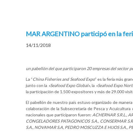
MAR ARGENTINO participó en la feri
14/11/2018
un pabellón del que participaron 20 empresas del sector p
La “
China Fisheries and Seafood Expo
” es la feria más gr
junto con la
«Seafood Expo Global»
, la
«Seafood Expo Nort
la participación de 1.500 expositores y más de 29.000 visi
El pabellón de nuestro país estuvo organizado de manera
colaboración de la Subsecretaría de Pesca y Acuicultura d
nacionales que participaron fueron:
ACHERNAR S.R.L., AR
CONGELADORES PATAGONICOS S.A., CONSERMAR S.R.L.
S.A., NOVAMAR S.A, PEDRO MOSCUZZA E HIJOS S.A., 