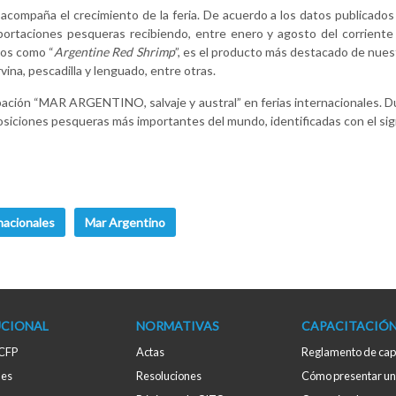
ompaña el crecimiento de la feria. De acuerdo a los datos publicados 
xportaciones pesqueras recibiendo, entre enero y agosto del corriente
icos como “
Argentine Red Shrimp
”, es el producto más destacado de nuest
ina, pescadilla y lenguado, entre otras.
icipación “MAR ARGENTINO, salvaje y austral” en ferias internacionales.
siciones pesqueras más importantes del mundo, identificadas con el sign
nacionales
Mar Argentino
UCIONAL
NORMATIVAS
CAPACITACIÓ
 CFP
Actas
Reglamento de cap
des
Resoluciones
Cómo presentar un