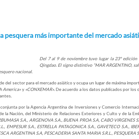
a pesquera más importante del mercado asiát
Del 7 al 9 de noviembre tuvo lugar la 23º edición
Qingdao. El signo distintivo “MAR ARGENTINO, salv
esquero nacional.
ande del sector para el mercado asiático y ocupa un lugar de máxima impo
h America»
y
«CONXEMAR»
. De acuerdo a los datos publicados por los 
tantes.
 conjunta por la Agencia Argentina de Inversiones y Comercio Internac
e la Nación, del Ministerio de Relaciones Exteriores y Culto y de la Em
BUMASA S.A., ARGENOVA S.A., BUENA PROA S.A, CABO VIRGENES S.R.L
, EMPESUR S.A., ESTRELLA PATAGONICA S.A., GAVETECO S.A., IB
PESCA ARGENTINA S.A, PESCADERIA SANTA MARIA S.R.L., PESQUERA 