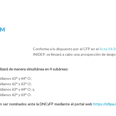
JM
Conforme a lo dispuesto por el CFP en el
Acta 14/
INIDEP, se llevará a cabo una prospección de lang
alizará de manera simultánea en 4 subáreas:
ridianos 63° y 64° O;
ridianos 62° y 63° O;
idianos 63° y 64° O; y,
idianos 62° y 63° O.
rán ser nominados ante la DNCyFP mediante el portal web
https://sifipa