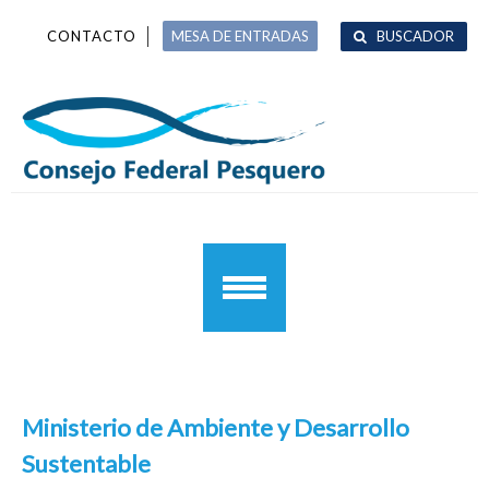
Skip
Skip
CONTACTO
MESA DE ENTRADAS
BUSCADOR
to
to
navigation
content
Ministerio de Ambiente y Desarrollo
Sustentable