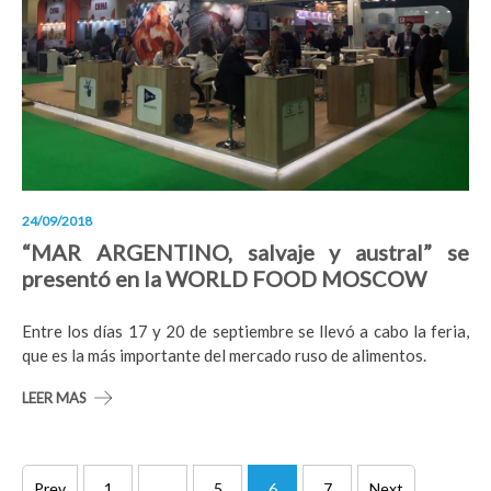
24/09/2018
“MAR ARGENTINO, salvaje y austral” se
presentó en la WORLD FOOD MOSCOW
Entre los días 17 y 20 de septiembre se llevó a cabo la feria,
que es la más importante del mercado ruso de alimentos.
LEER MAS
Paginación
Prev
1
…
5
6
7
Next